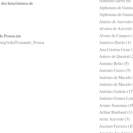
Almeida Garret
(6)
 dos heterônimos de
Alphonsus de Guima
Alphonsus de Guima
Aluísio de Azevedo
Alvares de Azevedo
Alvaro de Campos
(
do Pessoa em
a.org/wiki/Fernando_Pessoa
Américo Durão
(1)
Ana Cristina Cesar
(
Antero de Quental
(
António Botto
(5)
Antonio Cícero
(5)
António de Macedo 
Antônio de Macedo 
António Gedeão
(17
António Gomes Lea
Ariano Suassuna
(15
Arthur Rimbaud
(1)
Artur Azevedo
(3)
Ascenso Ferreira
(1
Augusto dos Anjos
(