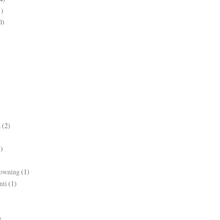
1)
0)
a
(2)
1)
rowning
(1)
nti
(1)
)
)