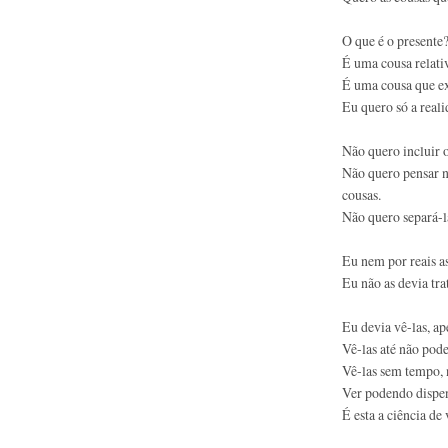
O que é o presente
É uma cousa relativ
É uma cousa que ex
Eu quero só a reali
Não quero incluir
Não quero pensar n
cousas.
Não quero separá-la
Eu nem por reais as
Eu não as devia tra
Eu devia vê-las, ap
Vê-las até não pode
Vê-las sem tempo,
Ver podendo dispen
É esta a ciência de