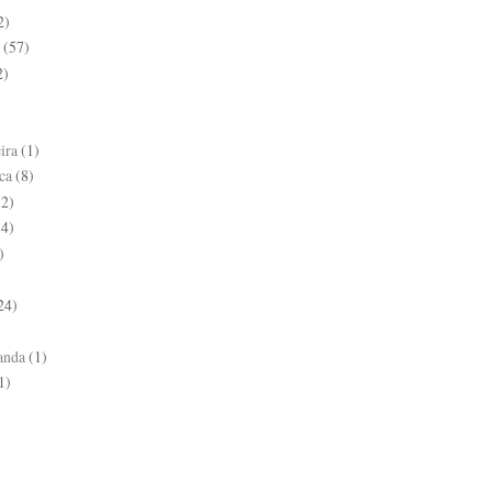
2)
(57)
2)
ira
(1)
ca
(8)
(2)
14)
)
24)
anda
(1)
1)