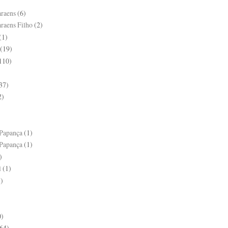
raens
(6)
raens Filho
(2)
(1)
(19)
110)
37)
2)
Papança
(1)
Papança
(1)
)
l
(1)
)
0)
64)