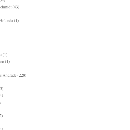
Schmidt
(43)
 Holanda
(1)
u
(1)
nco
(1)
e Andrade
(228)
3)
4)
6)
2)
4)