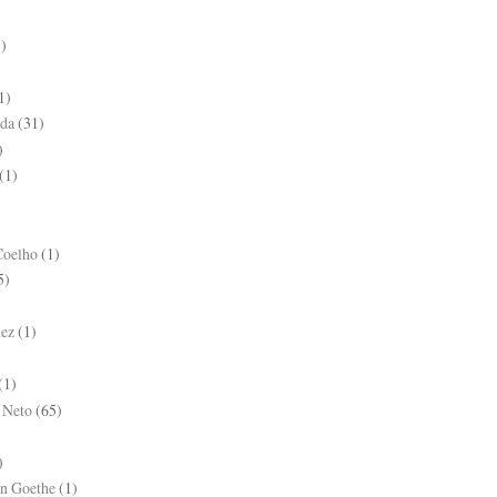
1)
1)
ida
(31)
)
(1)
Coelho
(1)
5)
hez
(1)
(1)
 Neto
(65)
)
n Goethe
(1)