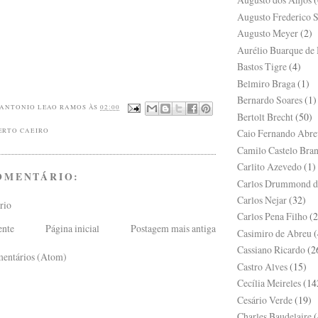
Augusto Frederico 
Augusto Meyer
(2)
Aurélio Buarque de
Bastos Tigre
(4)
Belmiro Braga
(1)
Bernardo Soares
(1)
 ANTONIO LEAO RAMOS
ÀS
02:00
Bertolt Brecht
(50)
ERTO CAEIRO
Caio Fernando Abre
Camilo Castelo Bra
Carlito Azevedo
(1)
OMENTÁRIO:
Carlos Drummond d
Carlos Nejar
(32)
rio
Carlos Pena Filho
(2
ente
Página inicial
Postagem mais antiga
Casimiro de Abreu
(
Cassiano Ricardo
(2
mentários (Atom)
Castro Alves
(15)
Cecília Meireles
(14
Cesário Verde
(19)
Charles Baudelaire
(