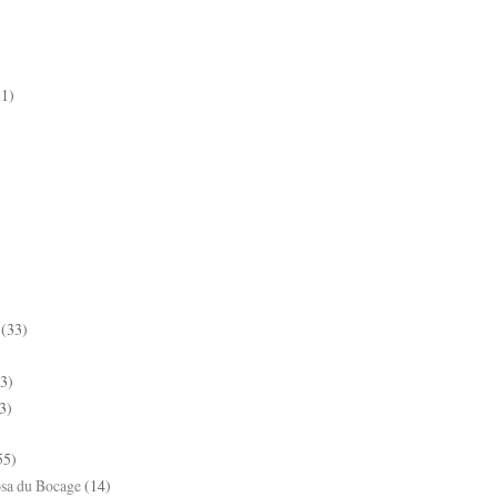
11)
(33)
3)
3)
55)
sa du Bocage
(14)