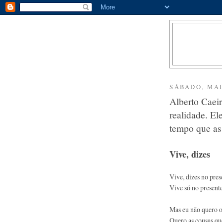
SÁBADO, MAI
Alberto Caeir
realidade. El
tempo que as
Vive
, dizes
Vive, dizes no pres
Vive só no presente
Mas eu não quero o 
Quero as cousas qu