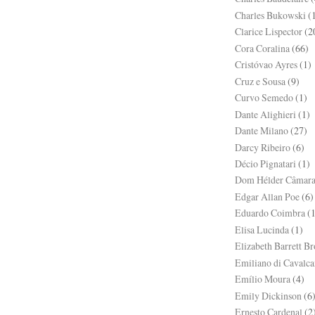
Charles Bukowski
(
Clarice Lispector
(2
Cora Coralina
(66)
Cristóvao Ayres
(1)
Cruz e Sousa
(9)
Curvo Semedo
(1)
Dante Alighieri
(1)
Dante Milano
(27)
Darcy Ribeiro
(6)
Décio Pignatari
(1)
Dom Hélder Câmar
Edgar Allan Poe
(6)
Eduardo Coimbra
(
Elisa Lucinda
(1)
Elizabeth Barrett B
Emiliano di Cavalca
Emílio Moura
(4)
Emily Dickinson
(6
Ernesto Cardenal
(2