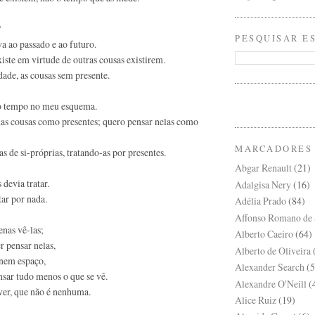
?
PESQUISAR E
a ao passado e ao futuro.
iste em virtude de outras cousas existirem.
dade, as cousas sem presente.
 o tempo no meu esquema.
as cousas como presentes; quero pensar nelas como
MARCADORES
s de si-próprias, tratando-as por presentes.
Abgar Renault
(21)
 devia tratar.
Adalgisa Nery
(16)
tar por nada.
Adélia Prado
(84)
Affonso Romano de 
enas vê-las;
Alberto Caeiro
(64)
r pensar nelas,
Alberto de Oliveira
 nem espaço,
Alexander Search
(5
sar tudo menos o que se vê.
Alexandre O'Neill
(
 ver, que não é nenhuma.
Alice Ruiz
(19)