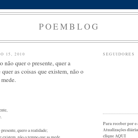
POEMBLOG
O 15, 2010
SEGUIDORES
o não quer o presente, quer a
e quer as coisas que existem, não o
 mede.
ente,
.
Para receber por e-
Atualizações diári
presente, quero a realidade;
clique AQUI
e existem, não o tempo que as mede.