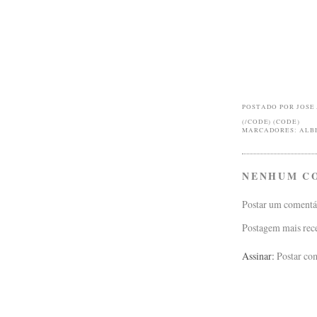
POSTADO POR
JOSE
(/CODE) (CODE)
MARCADORES:
ALB
NENHUM C
Postar um comentá
Postagem mais rec
Assinar:
Postar co